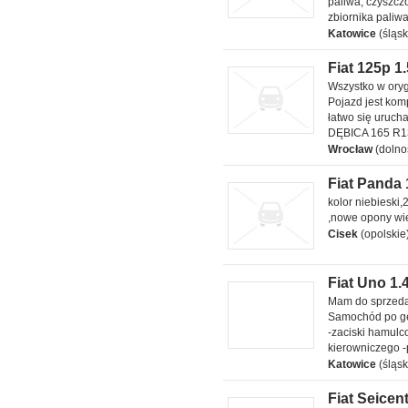
paliwa, czyszc
zbiornika paliw
Katowice
(śląsk
Fiat 125p 1
Fiat 125p 1500
Wszystko w oryg
1.5 l 4 rzędowy
Pojazd jest kom
łatwo się uruch
DĘBICA 165 R13
Wrocław
(dolno
Fiat Panda 
Fiat Panda active
kolor niebieski,
1.1 l benzyna
,nowe opony wi
Cisek
(opolskie
Fiat Uno 1.4
Fiat Uno 1.4 i.eS
Mam do sprzedan
1.4 l
Samochód po ge
-zaciski hamulc
kierowniczego -
Katowice
(śląsk
Fiat Seicent
Fiat Seicento 0.9