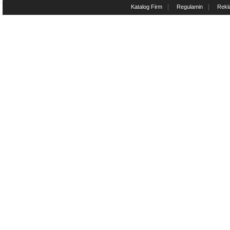
|
|
Katalog Firm
Regulamin
Rekl