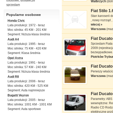
osobowe
,
dostawcze
Wałbrzych
(dol
sprzedam
Fiat Stilo 1.
Fiat Stilo 1.6 l
Popularne osobowe
Stan karoserii d
, nowy rozrząd ,
Honda Civic
wiecej »
Lata produkcji: 1972 - teraz
Warszawa
(maz
Moc silnika: 45 KM - 201 KM
Segment: Niższa klasa średnia
Fiat Ducato 
Audi A4
Fiat Ducato
Sprzedam Fiata
Lata produkcji: 1995 - teraz
KONTENER 2.3 l
2009 (rejestrac
Moc silnika: 75 KM - 420 KM
bezwypadkowe. 
Segment: Klasa średnia
Piotrków Trybu
Opel Astra
Lata produkcji: 1991 - teraz
Fiat Ducato
Moc silnika: 57 KM - 240 KM
Fiat Ducato
Perwszy właści
Segment: Niższa klasa średnia
BLASZAK 2 l JTD
Warszawa
(maz
Audi R8
Lata produkcji: 2006 - teraz
Moc silnika: 420 KM - 525 KM
Segment: Auta najmniejsze
Fiat Ducato 
Bugatti Veyron
Fiat Ducato 2.8 l
Parametry: ABS
Lata produkcji: 2005 - teraz
wewnętrzne: Re
Moc silnika: 1001 KM - 1001 KM
Radio CD Rodzaj 
Segment: Auta sportowe
elektryczne prz