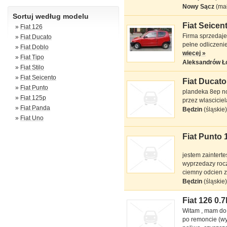
Nowy Sącz
(ma
Sortuj według modelu
Fiat Seicent
»
Fiat 126
Fiat Seicento
Firma sprzedaje
»
Fiat Ducato
VAN 1.1 l MPI
pełne odliczenie
»
Fiat Doblo
wiecej »
»
Fiat Tipo
Aleksandrów Ł
»
Fiat Stilo
»
Fiat Seicento
Fiat Ducato
Fiat Ducato
»
Fiat Punto
plandeka 8ep no
multijet 23 l
»
Fiat 125p
przez wlascici
»
Fiat Panda
Będzin
(śląskie)
»
Fiat Uno
Fiat Punto 1
Kupię Fiat Punto
II FL
jestem zaintert
wyprzedazy roczn
ciemny odcien zi
Będzin
(śląskie)
Fiat 126 0.7
Fiat 126 maluch
Witam , mam do 
0.7 l
po remoncie (w