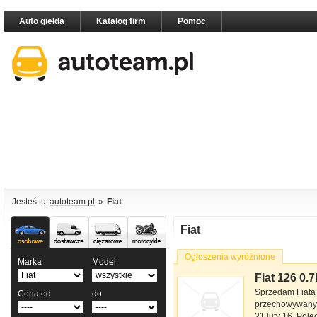
Auto giełda
Katalog firm
Pomoc
Jesteś tu:
autoteam.pl
»
Fiat
Samochody
Samochody
Samochody
Motocykle
Fiat
osobowe
dostawcze
ciężarowe
Ogłoszenia wyróżnione
Marka
Model
Fiat 126 0.7
Fiat 126 126p
Sprzedam Fiata 
Cena od
do
ELX 0.7 l
przechowywany w
21 luty 16. Pol