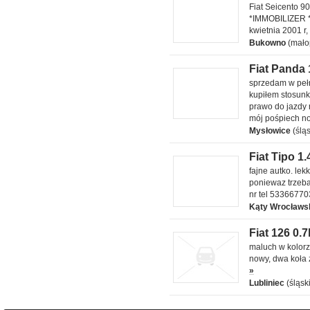
Fiat Seicento 9
l
*IMMOBILIZER *
kwietnia 2001 
Bukowno
(mało
Fiat Panda 
Fiat Panda II 1.1 l
sprzedam w pełn
kupiłem stosunk
prawo do jazdy 
mój pośpiech no 
Mysłowice
(ślą
Fiat Tipo 1.
Fiat Tipo tipo 1.4
fajne autko. le
l
poniewaz trzeba
nr tel 53366770
Kąty Wrocławs
Fiat 126 0.7
Fiat 126 0.7 l
maluch w kolorze
nowy, dwa koła 
»
Lubliniec
(śląsk