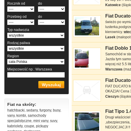
Rocznik od
do
Katowice
(śląsk
Fiat Ducato 
Przebieg od
do
Fiat Ducato 2 l jtd
świeżo po wymia
lusterka,podgrz
Typ nadwozia
kierownicy.
wiec
Lasek
(małopol
Rodzaj paliwa
Fiat Doblo 1
Fiat Doblo Cargo
Samochód w stan
1.9 l TDI
Region
Jazda tym samoc
więcej niż 5.5 l
Miejscowość
np.: Warszawa
Warszawa
(maz
Fiat Ducato 
Fiat Ducato MAX
FIAT DUCATO MA
2.5 l
OKAZJA! Cena 3
Cieszyn
(śląski
Fiat
na skróty:
hatchbacki
,
sedany
,
furgony
,
busy
,
Fiat Tipo 1.
Fiat Tipo 1.4 l
vany
,
kombi
,
samochody
Drugi właścicie
specjalistyczne
,
mini vany
,
suvy
,
,ubezpieczenia
kabriolety
,
coupe
,
pickupy
NEGOCJACJI !!